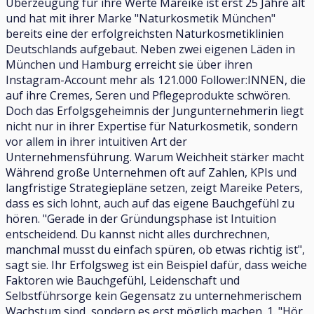
Überzeugung für ihre Werte Mareike ist erst 25 Jahre alt
und hat mit ihrer Marke "Naturkosmetik München"
bereits eine der erfolgreichsten Naturkosmetiklinien
Deutschlands aufgebaut. Neben zwei eigenen Läden in
München und Hamburg erreicht sie über ihren
Instagram-Account mehr als 121.000 Follower:INNEN, die
auf ihre Cremes, Seren und Pflegeprodukte schwören.
Doch das Erfolgsgeheimnis der Jungunternehmerin liegt
nicht nur in ihrer Expertise für Naturkosmetik, sondern
vor allem in ihrer intuitiven Art der
Unternehmensführung. Warum Weichheit stärker macht
Während große Unternehmen oft auf Zahlen, KPIs und
langfristige Strategiepläne setzen, zeigt Mareike Peters,
dass es sich lohnt, auch auf das eigene Bauchgefühl zu
hören. "Gerade in der Gründungsphase ist Intuition
entscheidend. Du kannst nicht alles durchrechnen,
manchmal musst du einfach spüren, ob etwas richtig ist",
sagt sie. Ihr Erfolgsweg ist ein Beispiel dafür, dass weiche
Faktoren wie Bauchgefühl, Leidenschaft und
Selbstführsorge kein Gegensatz zu unternehmerischem
Wachstum sind, sondern es erst möglich machen. 1. "Hör